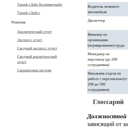
Тариф «Лайт Безлимитный»
Водитель легкового
автомобиля
Тариф «Лайт»
Диспетчер
Решения
Аналитический отчет
Инженер по
организации
Экспресс отчет
(нормированию) труда
Сводный экспресс отчет
Менеджер по
Сводный аналитический
персоналу (до 200
отчет
сотрудников)
Скоринговая система
Начальник отдела по
работе с персоналом (от
200 до 500
сотрудников)
Глоссарий
Должностной 
зависящий от з