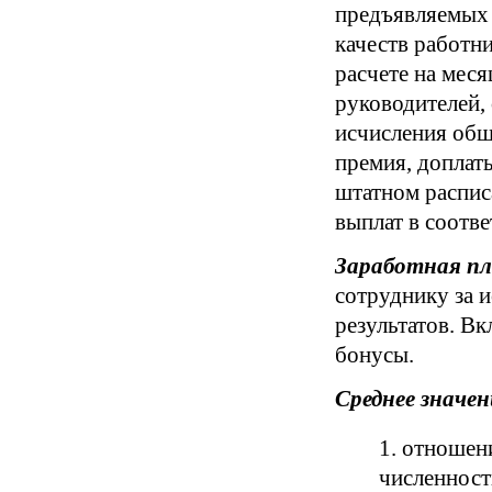
предъявляемых 
качеств работни
расчете на меся
руководителей,
исчисления обще
премия, доплат
штатном распис
выплат в соотв
Заработная п
сотруднику за 
результатов. Вк
бонусы.
Среднее значе
отношени
численност