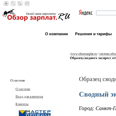
О компании
Решения и тарифы
/
/
www.obzorzarplat.ru
система обз
Образец сводного экспресс от
Образец сводн
О системе
О системе
Сводный эк
Вход для клиентов
Клиенты
Город:
Санкт-П